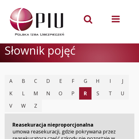
Słownik pojęć
A
B
C
D
E
F
G
H
I
J
K
L
M
N
O
P
R
S
T
U
V
W
Z
Reasekuracja nieproporcjonalna
umowa reasekuracji, gdzie pokrywana przez
reasekuratora część szkody nie pozostaje w