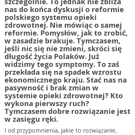
szczególnie. To jednak nie zbliż
a
nas do ko
ńca dyskusji o reformie
polskiego systemu opieki
zdrowotnej. Nie mówiąc o samej
reformie. Pomysłów, jak to zrobić,
w zasadzie brakuje. Tymczasem,
jeś
li nic si
ę nie zmieni, skróci się
długość życia Polaków. Już
widzimy tego symptomy. To zaś
przekłada się na spadek wzrostu
ekonomicznego kraju. Stać nas na
pasywność i brak zmian w
systemie opieki zdrowotnej? Kto
wykona pierwszy ruch?
Tymczasem dobre rozwiązanie jest
w zasięgu ręki.
I od przypomnienia, jakie to rozwiązanie,