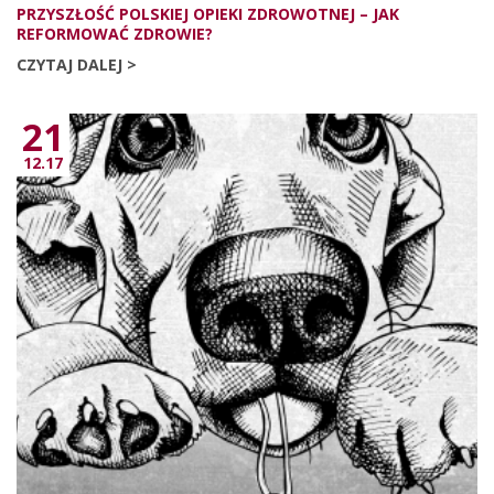
PRZYSZŁOŚĆ POLSKIEJ OPIEKI ZDROWOTNEJ – JAK
REFORMOWAĆ ZDROWIE?
CZYTAJ DALEJ >
21
12.17