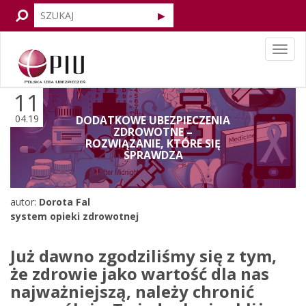
Tog
navi
11
04.19
DODATKOWE UBEZPIECZENIA
ZDROWOTNE –
ROZWIĄZANIE, KTÓRE SIĘ
SPRAWDZA
autor:
Dorota Fal
system opieki zdrowotnej
Już dawno zgodziliśmy się z tym,
że zdrowie jako wartość dla nas
najważniejszą, należ
y chroni
ć