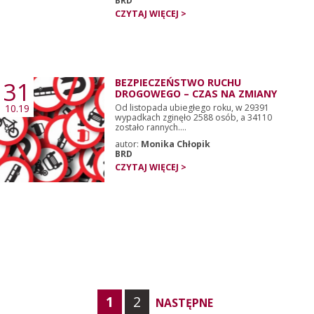
BRD
CZYTAJ WIĘCEJ >
31
BEZPIECZEŃSTWO RUCHU
DROGOWEGO – CZAS NA ZMIANY
10.19
Od listopada ubiegłego roku, w 29391
wypadkach zginęło 2588 osób, a 34110
zostało rannych....
autor:
Monika Chłopik
BRD
CZYTAJ WIĘCEJ >
1
2
NASTĘPNE