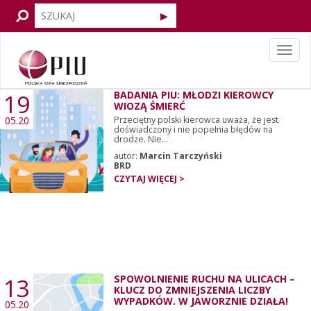
Tog
navi
19
BADANIA PIU: MŁODZI KIEROWCY
WIOZĄ ŚMIERĆ
05.20
Przeciętny polski kierowca uważa, że jest
doświadczony i nie popełnia błędów na
drodze. Nie...
autor:
Marcin Tarczyński
BRD
CZYTAJ WIĘCEJ >
13
SPOWOLNIENIE RUCHU NA ULICACH –
KLUCZ DO ZMNIEJSZENIA LICZBY
WYPADKÓW. W JAWORZNIE DZIAŁA!
05.20