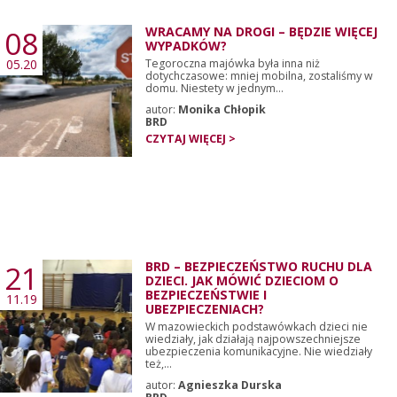
08
WRACAMY NA DROGI – BĘDZIE WIĘCEJ
WYPADKÓW?
05.20
Tegoroczna majówka była inna niż
dotychczasowe: mniej mobilna, zostaliśmy w
domu. Niestety w jednym...
autor:
Monika Chłopik
BRD
CZYTAJ WIĘCEJ >
21
BRD – BEZPIECZEŃSTWO RUCHU DLA
DZIECI. JAK MÓWIĆ DZIECIOM O
BEZPIECZEŃSTWIE I
11.19
UBEZPIECZENIACH?
W mazowieckich podstawówkach dzieci nie
wiedziały, jak działają najpowszechniejsze
ubezpieczenia komunikacyjne. Nie wiedziały
też,...
autor:
Agnieszka Durska