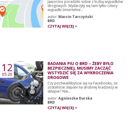
Jaworzno poradziło sobie z liczbą wypadków
drogowych. Wydarzyły się tam tylko cztery
wypadki śmiertelne...
autor:
Marcin Tarczyński
BRD
CZYTAJ WIĘCEJ >
12
BADANIA PIU O BRD – ŻEBY BYŁO
BEZPIECZNIEJ, MUSIMY ZACZĄĆ
WSTYDZIĆ SIĘ ZA WYKROCZENIA
05.20
DROGOWE
Czy pochwalilibyście się na Facebooku, że
zostaliście złapani na drobnej kradzieży w
sklepie? Nie...
autor:
Agnieszka Durska
BRD
CZYTAJ WIĘCEJ >