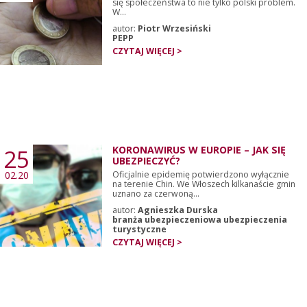
się społeczeństwa to nie tylko polski problem.
W...
autor:
Piotr Wrzesiński
PEPP
CZYTAJ WIĘCEJ >
25
KORONAWIRUS W EUROPIE – JAK SIĘ
UBEZPIECZYĆ?
02.20
Oficjalnie epidemię potwierdzono wyłącznie
na terenie Chin. We Włoszech kilkanaście gmin
uznano za czerwoną...
autor:
Agnieszka Durska
branża ubezpieczeniowa ubezpieczenia
turystyczne
CZYTAJ WIĘCEJ >