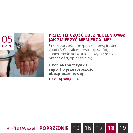
05
PRZESTĘPCZOŚĆ UBEZPIECZENIOWA:
JAK ZMIERZYĆ NIEMIERZALNE?
02.20
Przestępczość ubezpieczeniową trudno
zbadać. Charakter likwidacji szkód,
konieczność odtworzenia wydarzeń z
przeszłości, opieranie się...
autor:
ekspert rynku
raport o przestępczości
ubezpieczeniowej
CZYTAJ WIĘCEJ >
« Pierwsza
10
16
17
18
19
POPRZEDNIE