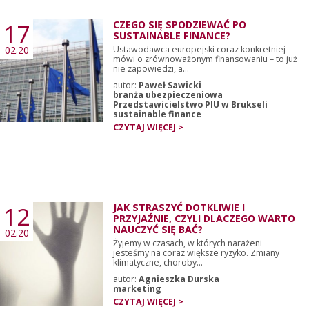
17
CZEGO SIĘ SPODZIEWAĆ PO
SUSTAINABLE FINANCE?
02.20
Ustawodawca europejski coraz konkretniej
mówi o zrównoważonym finansowaniu – to już
nie zapowiedzi, a...
autor:
Paweł Sawicki
branża ubezpieczeniowa
Przedstawicielstwo PIU w Brukseli
sustainable finance
CZYTAJ WIĘCEJ >
12
JAK STRASZYĆ DOTKLIWIE I
PRZYJAŹNIE, CZYLI DLACZEGO WARTO
NAUCZYĆ SIĘ BAĆ?
02.20
Żyjemy w czasach, w których narażeni
jesteśmy na coraz większe ryzyko. Zmiany
klimatyczne, choroby...
autor:
Agnieszka Durska
marketing
CZYTAJ WIĘCEJ >