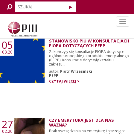
Tog
navi
05
STANOWISKO PIU W KONSULTACJACH
EIOPA DOTYCZĄCYCH PEPP
03.20
Zakończyły się konsultacje EIOPA dotyczące
ogólnoeuropejskiego produktu emerytalnego
(PEPP). Konsultacje dotyczyły kształtu i
zakresu...
autor:
Piotr Wrzesiński
PEPP
CZYTAJ WIĘCEJ >
27
CZY EMERYTURA JEST DLA NAS
WAŻNA?
02.20
Brak oszczędzania na emeryturę i starzejące