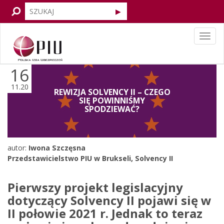
Tog
navi
16
11.20
REWIZJA SOLVENCY II – CZEGO
SIĘ POWINNIŚMY
SPODZIEWAĆ?
autor:
Iwona Szczęsna
Przedstawicielstwo PIU w Brukseli
,
Solvency II
Pierwszy projekt legislacyjny
dotyczący Solvency II pojawi się w
II połowie 2021 r. Jednak to teraz