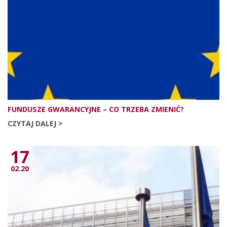
FUNDUSZE GWARANCYJNE – CO TRZEBA ZMIENIĆ?
CZYTAJ DALEJ >
17
02.20