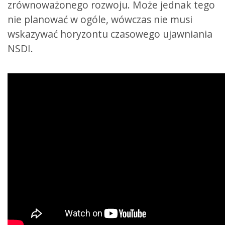
zrównoważonego rozwoju. Może jednak tego
nie planować w ogóle, wówczas nie musi
wskazywać horyzontu czasowego ujawniania
NSDI.