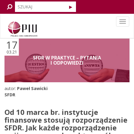
Tog
navi
17
03.21
SFDR W PRAKTYCE – PYTANIA
I ODPOWIEDZI
autor:
Paweł Sawicki
SFDR
Od 10 marca br. instytucje
finansowe stosują rozporządzenie
SFDR. Jak każde rozporządzenie