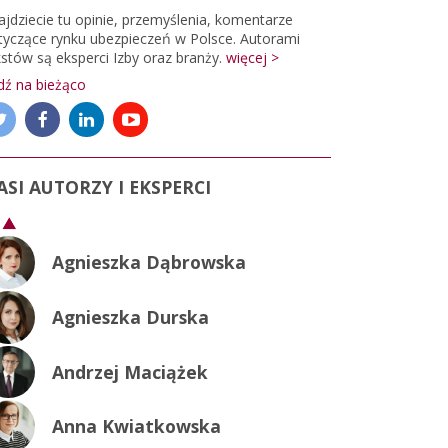
ajdziecie tu opinie, przemyślenia, komentarze
tyczące rynku ubezpieczeń w Polsce. Autorami
Rafał Mańkowski
kstów są eksperci Izby oraz branży.
więcej >
dź na bieżąco
Rafał Socha
Redakcja
ASI AUTORZY I EKSPERCI
Renata Orzechowska
Agnieszka Dąbrowska
Agnieszka Durska
Andrzej Maciążek
Anna Kwiatkowska