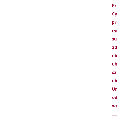
Pr
Cy
pr
ry
su
zd
ub
ub
sz
ub
Ur
o
w