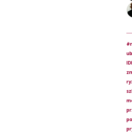
#n
ub
ID
zm
ry
sz
mo
pr
po
pr