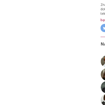
Zn
do
te
bą
N