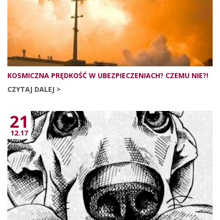
KOSMICZNA PRĘDKOŚĆ W UBEZPIECZENIACH? CZEMU NIE?!
CZYTAJ DALEJ >
21
12.17