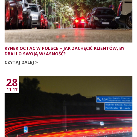
RYNEK OC I AC W POLSCE – JAK ZACHĘCIĆ KLIENTÓW, BY
DBALI O SWOJĄ WŁASNOŚĆ?
CZYTAJ DALEJ >
28
11.17