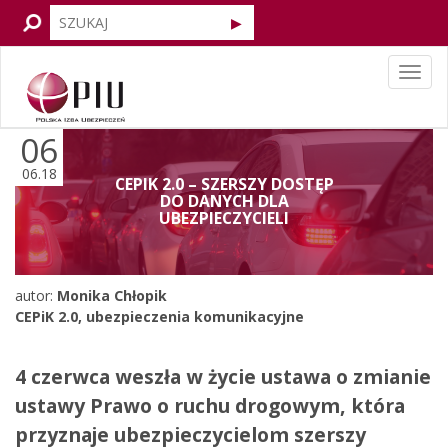
Tog
navi
06
06.18
CEPIK 2.0 – SZERSZY DOSTĘP
DO DANYCH DLA
UBEZPIECZYCIELI
autor:
Monika Chłopik
CEPiK 2.0
,
ubezpieczenia komunikacyjne
4 czerwca weszła w życie ustawa o zmianie
ustawy Prawo o ruchu drogowym, która
przyznaje ubezpieczycielom szerszy