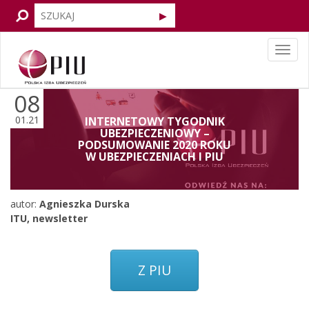
Tog
navi
08
01.21
INTERNETOWY TYGODNIK
UBEZPIECZENIOWY –
PODSUMOWANIE 2020 ROKU
W UBEZPIECZENIACH I PIU
autor:
Agnieszka Durska
ITU
,
newsletter
Z PIU