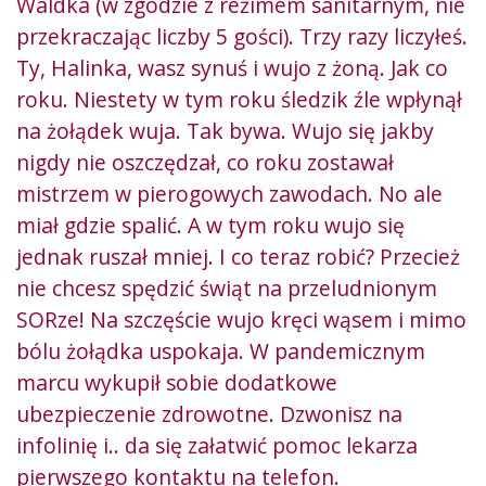
Waldka (w zgodzie z reżimem sanitarnym, nie
przekraczając liczby 5 gości). Trzy razy liczyłeś.
Ty, Halinka, wasz synuś i wujo z żoną. Jak co
roku. Niestety w tym roku śledzik źle wpłynął
na żołądek wuja. Tak bywa. Wujo się jakby
nigdy nie oszczędzał, co roku zostawał
mistrzem w pierogowych zawodach. No ale
miał gdzie spalić. A w tym roku wujo się
jednak ruszał mniej. I co teraz robić? Przecież
nie chcesz spędzić świąt na przeludnionym
SORze! Na szczęście wujo kręci wąsem i mimo
bólu żołądka uspokaja. W pandemicznym
marcu wykupił sobie dodatkowe
ubezpieczenie zdrowotne. Dzwonisz na
infolinię i.. da się załatwić pomoc lekarza
pierwszego kontaktu na telefon.