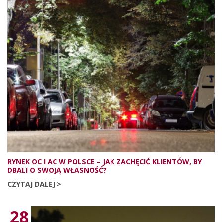
RYNEK OC I AC W POLSCE – JAK ZACHĘCIĆ KLIENTÓW, BY
DBALI O SWOJĄ WŁASNOŚĆ?
CZYTAJ DALEJ >
28