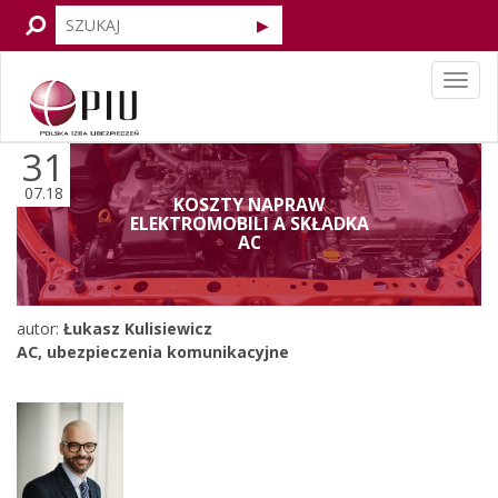
Tog
navi
31
07.18
KOSZTY NAPRAW
ELEKTROMOBILI A SKŁADKA
AC
autor:
Łukasz Kulisiewicz
AC
,
ubezpieczenia komunikacyjne